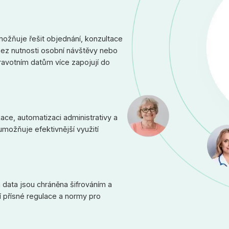
možňuje řešit objednání, konzultace
bez nutnosti osobní návštěvy nebo
ravotním datům více zapojují do
ce, automatizaci administrativy a
možňuje efektivnější využití
 data jsou chráněna šifrováním a
í přísné regulace a normy pro