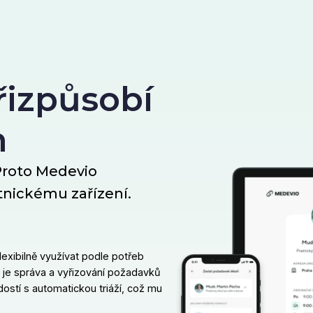
řizpůsobí
m
 Proto Medevio
nickému zařízení.
lexibilně využívat podle potřeb
 je správa a vyřizování požadavků
ostí s automatickou triáží, což mu