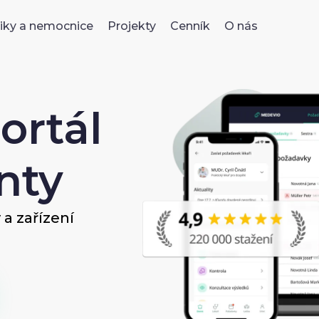
niky a nemocnice
Projekty
Cenník
O nás
ortál
nty
a zařízení