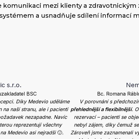
 komunikaci mezi klienty a zdravotnickým 
systémem a usnadňuje sdílení informací me
c s.r.o.
Nem
uzakladatel BSC
Bc. Romana Ráblo
ecepci. Díky Medevio uděláme
V porovnání s předchozím
 na naší stranu, ale i pacienti
přehlednější a flexibilnější
. O
h požadavek nezapadne. Navíc
rezervací – pacienti se obje
terou reprezentují všechny
nebyl zájem, díky čemuž se
m na Medevio asi nejradši
🙂
.
Zároveň jsme zaznamenali vý