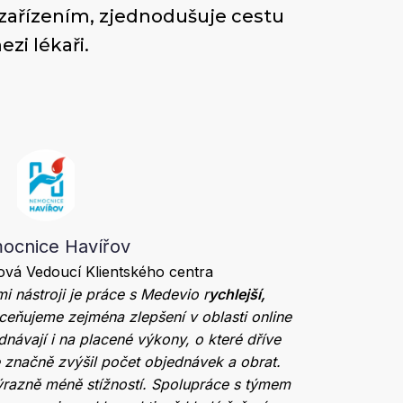
zařízením, zjednodušuje cestu
zi lékaři.
ocnice Havířov
vá Vedoucí Klientského centra
i nástroji je práce s Medevio r
ychlejší,
ceňujeme zejména zlepšení v oblasti online
dnávají i na placené výkony, o které dříve
 značně zvýšil počet objednávek a obrat.
razně méně stížností. Spolupráce s týmem