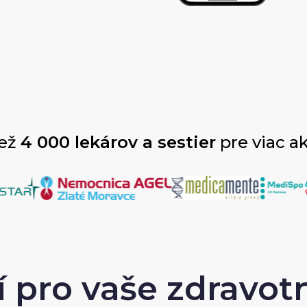
než
4 000 lekárov a sestier
pre viac a
í pro vaše zdravotn