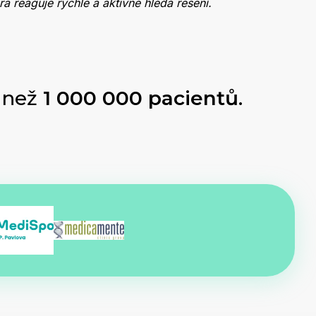
a reaguje rychle a aktivně hledá řešení.
 než
1 000 000 pacientů
.