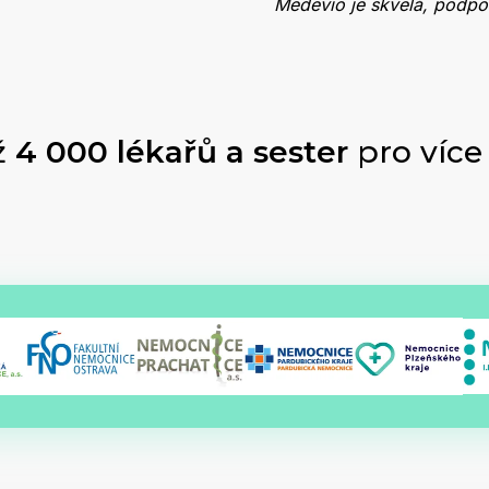
Medevio je skvělá, podpor
ž
4 000 lékařů a sester
pro více