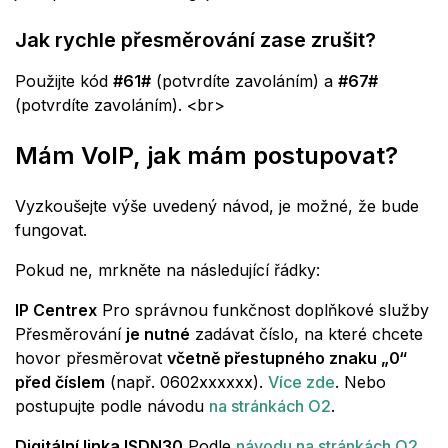
Jak rychle přesměrování zase zrušit?
Použijte kód
#61#
(potvrdíte zavoláním) a
#67#
(potvrdíte zavoláním).
<br>
Mám VoIP, jak mám postupovat?
Vyzkoušejte výše uvedený návod, je možné, že bude
fungovat.
Pokud ne, mrkněte na následující řádky:
IP Centrex
Pro správnou funkčnost doplňkové služby
Přesměrování
je nutné
zadávat číslo, na které chcete
hovor přesměrovat
včetně přestupného znaku „0“
před číslem
(např. 0602xxxxxx).
Více zde
. Nebo
postupujte podle návodu
na stránkách O2
.
Digitální linka ISDN30
Podle
návodu na stránkách O2