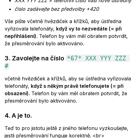
XXX YYY ZZZ = telefonní číslo vaší nové ústředny
číslo zadávejte bez předvolby +420
Vše pište včetně hvězdiček a křížků, aby ústředna
vyřizovala telefonáty,
když vy to nezvedáte (= při
nepřihlášení)
. Telefon by vám měl obratem potvrdit,
že přesměrování bylo aktivováno.
3. Zavolejte na číslo
*67* XXX YYY ZZZ 
#
včetně hvězdiček a křížků, aby se ústředna vyřizovala
telefonáty,
když s někým právě telefonujete (= při
obsazení).
Telefon by vám měl obratem potvrdit, že
přesměrování bylo aktivováno.
4. A je to.
Teď to pro jistotu ještě z jiného telefonu vyzkoušejte,
jestli přesměrování funguje korektně.
<br>