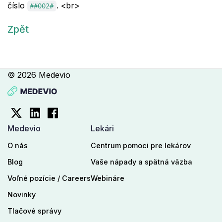
číslo
.
<br>
##002#
Zpět
© 2026 Medevio
Medevio
Lekári
O nás
Centrum pomoci pre lekárov
Blog
Vaše nápady a spätná väzba
Voľné pozície / Careers
Webináre
Novinky
Tlačové správy