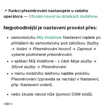
📌
Funkci přesměrování nastavujete u vašeho
operátora
—
Oficiální návod na stránkách Vodafone
.
Nejpohodlnější je nastavení provést přes:
samoobsluhu
Můj Vodafone
Nastavení najdete po
přihlášení do samoobsluhy pod záložkou
Služby
→ Volání → Přesměrování hovorů → Zapnout →
vyberte podmínené přesměrování.
v aplikaci Můj Vodafone - v části
Moje služby →
Síťové služby → Přesměrování
.
v menu mobilního telefonu najděte položku
Přesměrování (zpravidla se nachází v Nastavení,
příp. Nastavení volání).
nebo zkuste návod níže (pomocí GSM kódů).
<br>