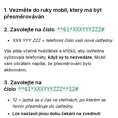
1. Vezměte do ruky mobil, který má být
přesměrováván
2. Zavolejte na číslo
**61*XXXYYYZZZ#
XXX YYY ZZZ = telefonní číslo vaší nové ústředny
Vše pište včetně hvězdiček a křížků, aby ústředna
vyřizovala telefonáty,
když vy to nezvedáte
. Mobil
vám obratem napíše, že přesměrování bylo
aktivováno.
3. Zavolejte na
číslo
**61*XXXYYYZZZ**12#
12 = jedná se o čas ve vteřinách, po kterém se
hovor přesměruje do ústředny.
Lze nastavit jinou dobu čekání na zvednutí