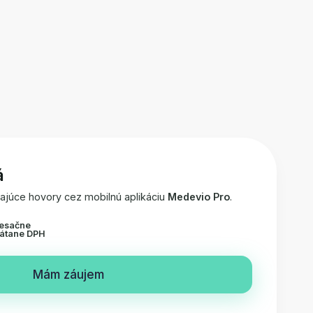
á
úce hovory cez mobilnú aplikáciu
Medevio Pro
.
esačne
rátane DPH
Mám záujem