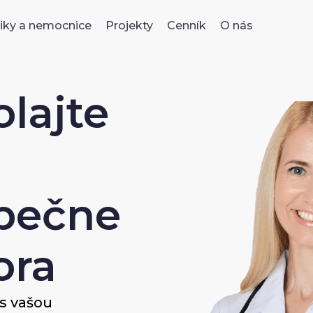
niky a nemocnice
Projekty
Cenník
O nás
olajte
zpečne
ora
s vašou