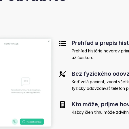
Prehľad a prepis hist
Prehľad histórie hovorov pri
už čoskoro.
Bez fyzického odovz
Keď volá pacient, zvoní všet
fyzicky odovzdávať telefón p
Kto môže, prijme ho
Každý člen tímu môže zdvihnúť