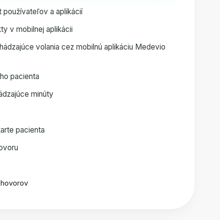
oužívateľov a aplikácií
y v mobilnej aplikácii
hádzajúce volania cez mobilnú aplikáciu Medevio
eho pacienta
dzajúce minúty
karte pacienta
hovoru
 hovorov