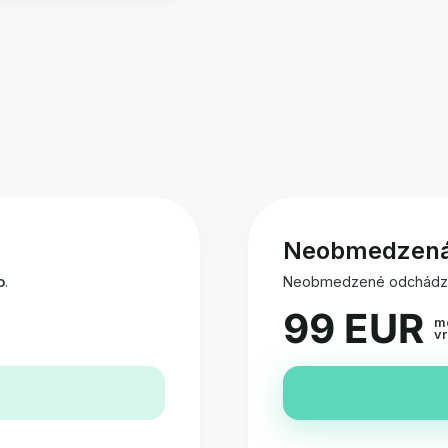
Neobmedzen
o
.
Neobmedzené odchádzaj
99 EUR
m
v