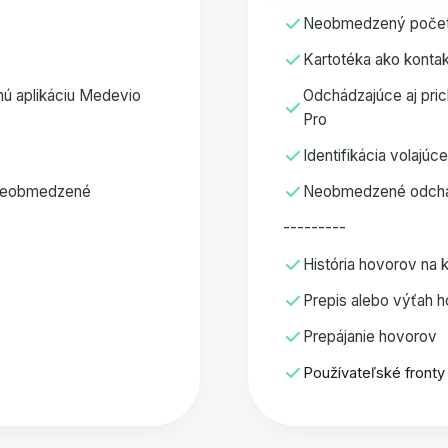
Neobmedzený počet p
Kartotéka ako kontakt
nú aplikáciu Medevio
Odchádzajúce aj pric
Pro
Identifikácia volajúc
e neobmedzené
Neobmedzené odchá
---------
História hovorov na 
Prepis alebo výťah 
Prepájanie hovorov
Používateľské fronty