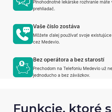
Plnohodnotné lekárske rozhranie máte v
prehliadač.
Vaše číslo zostáva
Môžete ďalej používať svoje existujúce 
cez Medevio.
Bez operátora a bez starostí
Prechodom na Telefoniu Medevio už nem
jednoducho a bez záväzkov.
Funkcie, ktoré s